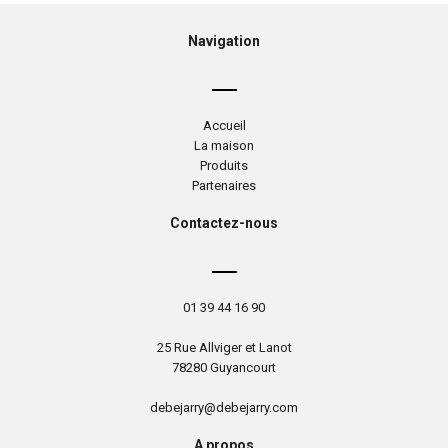
Navigation
Accueil
La maison
Produits
Partenaires
Contactez-nous
01 39 44 16 90
25 Rue Allviger et Lanot
78280 Guyancourt
debejarry@debejarry.com
A propos