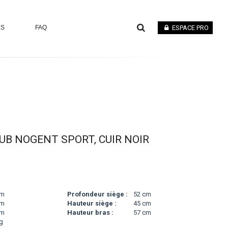
ES
FAQ
ESPACE PRO
UB NOGENT SPORT, CUIR NOIR
cm
Profondeur siège :
52 cm
cm
Hauteur siège :
45 cm
cm
Hauteur bras :
57 cm
g