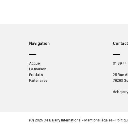
Navigation
Contac
Accueil
01 39 44 
La maison
Produits
25 Rue Al
Partenaires
78280 Gu
debejarr
(C) 2026 De Bejarry International -
Mentions légales
-
Politiqu