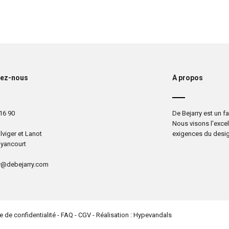
tez-nous
A propos
16 90
De Bejarry est un 
Nous visons l'excel
lviger et Lanot
exigences du desig
yancourt
y@debejarry.com
e de confidentialité
-
FAQ
-
CGV
- Réalisation :
Hypevandals