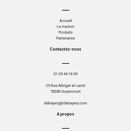
Accueil
La maison
Produits
Partenaires
Contactez-nous
01 39 44 16 90
25 Rue Allviger et Lanot
78280 Guyancourt
debejarry@debejarry.com
A propos