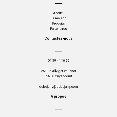
Accueil
La maison
Produits
Partenaires
Contactez-nous
01 39 44 16 90
25 Rue Allviger et Lanot
78280 Guyancourt
debejarry@debejarry.com
A propos