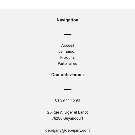
Navigation
Accueil
La maison
Produits
Partenaires
Contactez-nous
01 39 44 16 90
25 Rue Allviger et Lanot
78280 Guyancourt
debejarry@debejarry.com