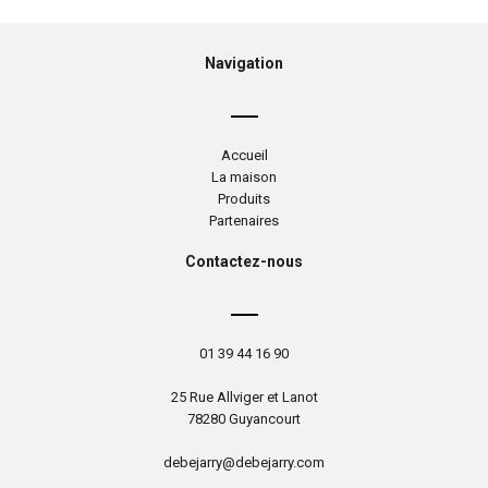
Navigation
Accueil
La maison
Produits
Partenaires
Contactez-nous
01 39 44 16 90
25 Rue Allviger et Lanot
78280 Guyancourt
debejarry@debejarry.com